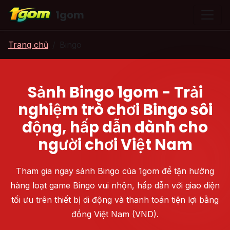
1gom
Trang chủ
Bingo
Sảnh Bingo 1gom - Trải
nghiệm trò chơi Bingo sôi
động, hấp dẫn dành cho
người chơi Việt Nam
Tham gia ngay sảnh Bingo của 1gom để tận hưởng
hàng loạt game Bingo vui nhộn, hấp dẫn với giao diện
tối ưu trên thiết bị di động và thanh toán tiện lợi bằng
đồng Việt Nam (VND).