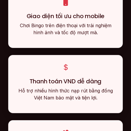
Giao diện tối ưu cho mobile
Chơi Bingo trên điện thoại với trải nghiệm
hình ảnh và tốc độ mượt mà.
Thanh toán VND dễ dàng
Hỗ trợ nhiều hình thức nạp rút bằng đồng
Việt Nam bảo mật và tiện lợi.