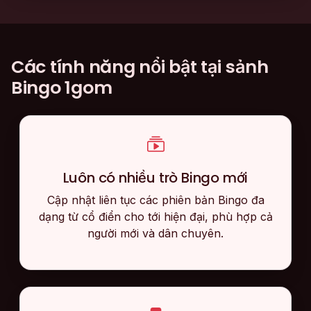
Các tính năng nổi bật tại sảnh
Bingo 1gom
Luôn có nhiều trò Bingo mới
Cập nhật liên tục các phiên bản Bingo đa
dạng từ cổ điển cho tới hiện đại, phù hợp cả
người mới và dân chuyên.