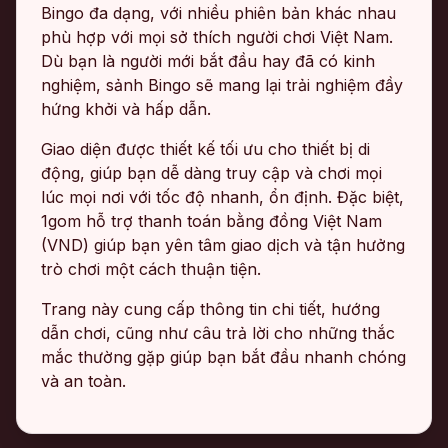
Bingo đa dạng, với nhiều phiên bản khác nhau
phù hợp với mọi sở thích người chơi Việt Nam.
Dù bạn là người mới bắt đầu hay đã có kinh
nghiệm, sảnh Bingo sẽ mang lại trải nghiệm đầy
hứng khởi và hấp dẫn.
Giao diện được thiết kế tối ưu cho thiết bị di
động, giúp bạn dễ dàng truy cập và chơi mọi
lúc mọi nơi với tốc độ nhanh, ổn định. Đặc biệt,
1gom hỗ trợ thanh toán bằng đồng Việt Nam
(VND) giúp bạn yên tâm giao dịch và tận hưởng
trò chơi một cách thuận tiện.
Trang này cung cấp thông tin chi tiết, hướng
dẫn chơi, cũng như câu trả lời cho những thắc
mắc thường gặp giúp bạn bắt đầu nhanh chóng
và an toàn.