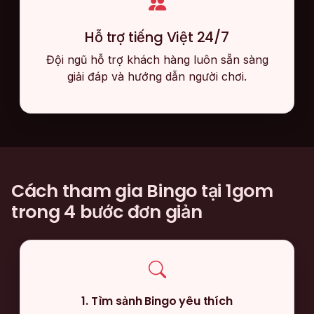
Hỗ trợ tiếng Việt 24/7
Đội ngũ hỗ trợ khách hàng luôn sẵn sàng
giải đáp và hướng dẫn người chơi.
Cách tham gia Bingo tại 1gom
trong 4 bước đơn giản
1. Tìm sảnh Bingo yêu thích