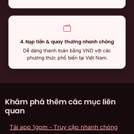
4. Nạp tiền & quay thưởng nhanh chóng
Dễ dàng thanh toán bằng VND với các
phương thức phổ biến tại Việt Nam.
Khám phá thêm các mục liên
quan
Tải app 1gom - Truy cập nhanh chóng